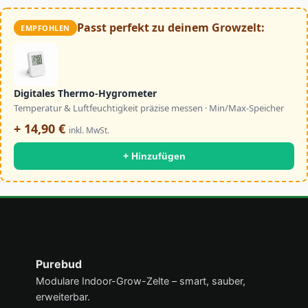
Passt perfekt zu deinem Growzelt:
EMPFOHLEN
Digitales Thermo-Hygrometer
Temperatur & Luftfeuchtigkeit präzise messen · Min/Max-Speicher
+ 14,90 €
inkl. MwSt.
+ Hinzufügen
Über PureBud
Purebud
Modulare Indoor-Grow-Zelte – smart, sauber,
erweiterbar.