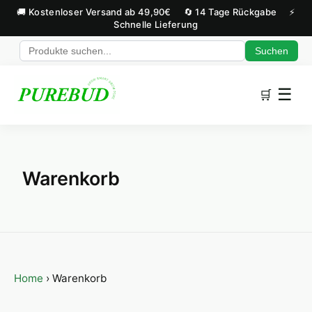
🚚 Kostenloser Versand ab 49,90€
🔄 14 Tage Rückgabe
⚡
Schnelle Lieferung
Suchen
Zum Inhalt springen
☰
🛒
Warenkorb
Home
›
Warenkorb