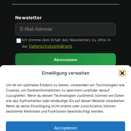
Newsletter
Newsletter & Social
E-Mail
Ich stimme dem Erhalt des Newsletters zu. Infos in
Datenschutzerklärung
der
.
Abonnieren
Einwilligung verwalten
Um dir ein optimales Erlebnis zu bieten, verwenden wir Technologien wie
Cookies, um Geräteinformationen zu speichern und/oder darauf
zuzugreifen. Wenn du diesen Technologien zustimmst, können wir Daten
✅ 2 Jahre Garantie
wie das Surfverhalten oder eindeutige IDs auf dieser Website verarbeiten.
Wenn du deine Einwilligung nicht erteilst oder zurückziehst, können
🔒 Sichere Zahlung
bestimmte Merkmale und Funktionen beeinträchtigt werden.
↩️ 14 Tage Rückgabe
Pay
Pal
🏦
Vorkasse
MC
Akzeptieren