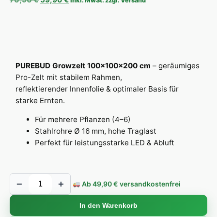
inkl. MwSt. zzgl. Versand
von 5,
basierend
auf
Kundenbewertung
PUREBUD Growzelt 100×100×200 cm
– geräumiges
Pro-Zelt mit stabilem Rahmen,
reflektierender Innenfolie & optimaler Basis für
starke Ernten.
Für mehrere Pflanzen (4–6)
Stahlrohre Ø 16 mm, hohe Traglast
Perfekt für leistungsstarke LED & Abluft
PUREBUD Growzelt 100×100×200 cm Menge
−
+
Ab 49,90 € versandkostenfrei
In den Warenkorb