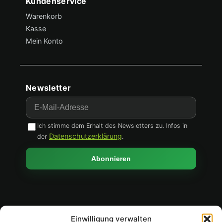
Kundenservice
Hilfe & Support
Warenkorb
Kasse
Mein Konto
Newsletter
Newsletter & Social
E-Mail
Ich stimme dem Erhalt des Newsletters zu. Infos in
Datenschutzerklärung
der
.
Abonnieren
Einwilligung verwalten