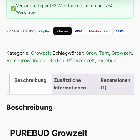
Versandfertig in 1–2 Werktagen · Lieferung: 2–4
Werktage
Sichere Zahlung:
PayPal
Klarna
VISA
Mastercard
SEPA
Kategorie:
Growzelt
Schlagwörter:
Grow Tent
,
Growzelt
,
Homegrow
,
Indoor Garten
,
Pflanzenzelt
,
Purebud
Beschreibung
Zusätzliche
Rezensionen
Informationen
(1)
Beschreibung
PUREBUD Growzelt