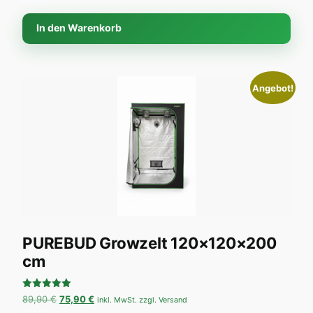
In den Warenkorb
Angebot!
PUREBUD Growzelt 120×120×200
cm
Bewertet
Ursprünglicher Preis war: 89,90 €
Aktueller Preis ist: 75,90 €.
89,90
€
75,90
€
inkl. MwSt. zzgl. Versand
mit