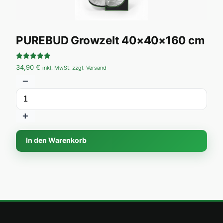
PUREBUD Growzelt 40×40×160 cm
Bewertet
34,90
€
inkl. MwSt. zzgl. Versand
mit
5.00
−
von 5
+
In den Warenkorb