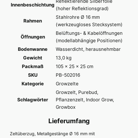
Reflektierende Silberfolie
Innenbeschichtung
(hoher Reflektionsgrad)
Stahlrohre Ø 16 mm
Rahmen
(werkzeugloses Stecksystem)
Belüftungs- & Kabelöffnungen
Öffnungen
(modellabhängige Positionen)
Bodenwanne
Wasserdicht, herausnehmbar
Gewicht
13,0 kg
Packmaß
105 × 25 × 25 cm
SKU
PB-502016
Kategorie
Growzelte
Growzelt, Purebud,
Schlagwörter
Pflanzenzelt, Indoor Grow,
Growbox
Lieferumfang
Zeltüberzug, Metallgestänge Ø 16 mm mit