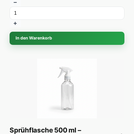
5.00
−
von 5
+
In den Warenkorb
Sprühflasche 500 ml –