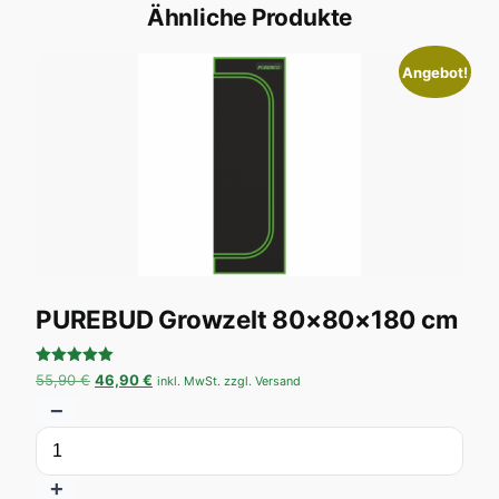
Ähnliche Produkte
Angebot!
PUREBUD Growzelt 80×80×180 cm
Bewertet
Ursprünglicher Preis war: 55,90 €
Aktueller Preis ist: 46,90 €.
55,90
€
46,90
€
inkl. MwSt. zzgl. Versand
mit
5.00
−
von 5
+