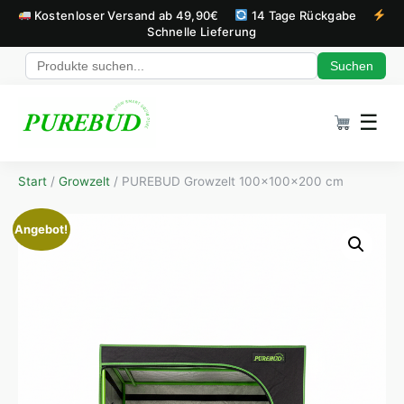
Kostenloser Versand ab 49,90€
14 Tage Rückgabe
Schnelle Lieferung
Suchen
Zum Inhalt springen
☰
Start
/
Growzelt
/ PUREBUD Growzelt 100×100×200 cm
Angebot!