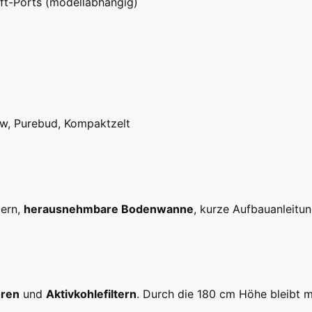
ft-Ports (modellabhängig)
ow, Purebud, Kompaktzelt
dern,
herausnehmbare Bodenwanne
, kurze Aufbauanleitun
oren
und
Aktivkohlefiltern
. Durch die 180 cm Höhe bleibt