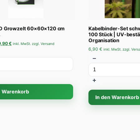
 Growzelt 60×60×120 cm
Kabelbinder-Set sch
100 Stück | UV-bestä
Organisation
sprünglicher Preis war: 47,90 €
Aktueller Preis ist: 39,90 €.
9,90
€
inkl. MwSt. zzgl. Versand
6,90
€
inkl. MwSt. zzgl. Ver
−
+
n Warenkorb
In den Warenkorb