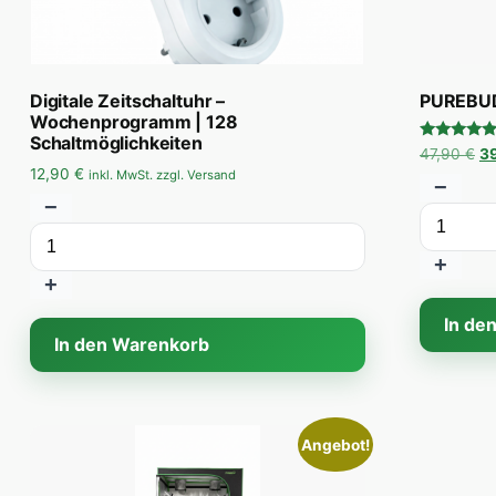
Digitale Zeitschaltuhr –
PUREBUD
Wochenprogramm | 128
Schaltmöglichkeiten
Bewertet
Ur
47,90
€
3
mit
12,90
€
inkl. MwSt. zzgl. Versand
5.00
−
von 5
−
+
+
In de
In den Warenkorb
Angebot!