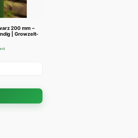
warz 200 mm –
ndig | Growzelt-
sand