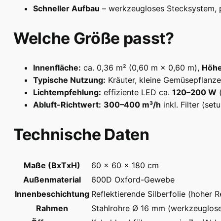
Schneller Aufbau
– werkzeugloses Stecksystem, p
Welche Größe passt?
Innenfläche:
ca. 0,36 m² (0,60 m × 0,60 m),
Höhe
Typische Nutzung:
Kräuter, kleine Gemüsepflanze
Lichtempfehlung:
effiziente LED ca.
120–200 W
(
Abluft-Richtwert:
300–400 m³/h
inkl. Filter (se
Technische Daten
Maße (BxTxH)
60 × 60 × 180 cm
Außenmaterial
600D Oxford-Gewebe
Innenbeschichtung
Reflektierende Silberfolie (hoher R
Rahmen
Stahlrohre Ø 16 mm (werkzeuglos