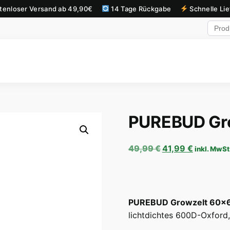
tenloser Versand ab 49,90€
14 Tage Rückgabe
Schnelle Li
PUREBUD Gr
Ursprünglicher P
Aktueller
49,99
€
41,99
€
inkl. MwSt
PUREBUD Growzelt 60×
lichtdichtes 600D-Oxford, 