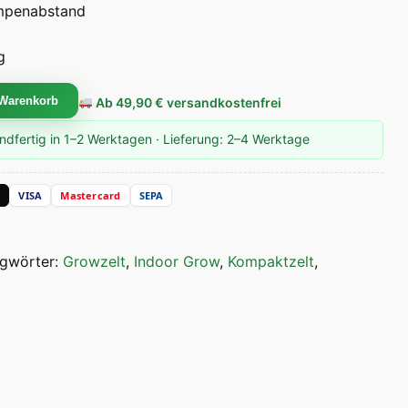
mpenabstand
g
60×180 cm Menge
 Warenkorb
Ab 49,90 € versandkostenfrei
ndfertig in 1–2 Werktagen · Lieferung: 2–4 Werktage
a
VISA
Mastercard
SEPA
agwörter:
Growzelt
,
Indoor Grow
,
Kompaktzelt
,