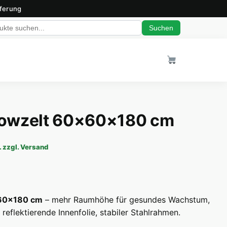
eferung
Suchen
owzelt 60×60×180 cm
reis war: 49,99 €
 Preis ist: 41,99 €.
. zzgl. Versand
60×180 cm
– mehr Raumhöhe für gesundes Wachstum,
reflektierende Innenfolie, stabiler Stahlrahmen.