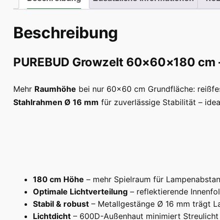
Beschreibung
PUREBUD Growzelt 60×60×180 cm – k
Mehr
Raumhöhe
bei nur 60×60 cm Grundfläche: reißf
Stahlrahmen Ø 16 mm
für zuverlässige Stabilität – id
180 cm Höhe
– mehr Spielraum für Lampenabstand
Optimale Lichtverteilung
– reflektierende Innenfo
Stabil & robust
– Metallgestänge Ø 16 mm trägt L
Lichtdicht
– 600D-Außenhaut minimiert Streulicht