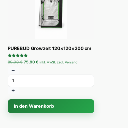
PUREBUD Growzelt 120×120×200 cm
Bewertet
Ursprünglicher Preis war: 89,90 €
Aktueller Preis ist: 75,90 €.
89,90
€
75,90
€
inkl. MwSt. zzgl. Versand
mit
5.00
−
von 5
+
In den Warenkorb