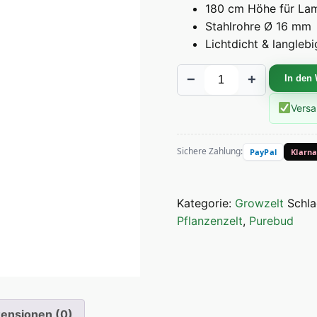
180 cm Höhe für La
Stahlrohre Ø 16 mm
Lichtdicht & langlebi
PUREBUD Growzelt 60×
−
+
In den
Versa
Sichere Zahlung:
PayPal
Klarn
Kategorie:
Growzelt
Schl
Pflanzenzelt
,
Purebud
ensionen (0)