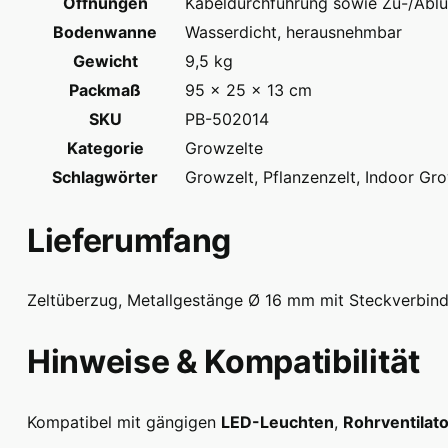
Öffnungen
Kabeldurchführung sowie Zu-/Ablu
Bodenwanne
Wasserdicht, herausnehmbar
Gewicht
9,5 kg
Packmaß
95 × 25 × 13 cm
SKU
PB-502014
Kategorie
Growzelte
Schlagwörter
Growzelt, Pflanzenzelt, Indoor Gr
Lieferumfang
Zeltüberzug, Metallgestänge Ø 16 mm mit Steckverbin
Hinweise & Kompatibilität
Kompatibel mit gängigen
LED-Leuchten
,
Rohrventilat