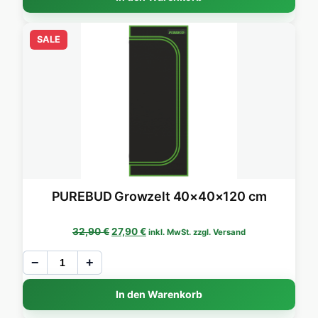
SALE
PUREBUD Growzelt 40×40×120 cm
Ursprünglicher Preis war: 32,90 €
Aktueller Preis ist: 27,90 €.
32,90
€
27,90
€
inkl. MwSt. zzgl. Versand
−
+
In den Warenkorb