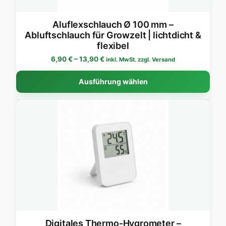
Aluflexschlauch Ø 100 mm –
Abluftschlauch für Growzelt | lichtdicht &
flexibel
Preisspanne: 6,90 € bis 13,90 €
6,90
€
–
13,90
€
inkl. MwSt. zzgl. Versand
Dies
Ausführung wählen
Digitales Thermo-Hygrometer –