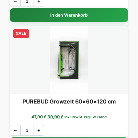
−
+
In den Warenkorb
SALE
PUREBUD Growzelt 60×60×120 cm
Ursprünglicher Preis war: 47,90 €
Aktueller Preis ist: 39,90 €.
47,90
€
39,90
€
inkl. MwSt. zzgl. Versand
−
+