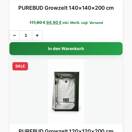
PUREBUD Growzelt 140×140×200 cm
Ursprünglicher Preis war: 111,90 €
Aktueller Preis ist: 94,90 €.
111,90
€
94,90
€
inkl. MwSt. zzgl. Versand
−
+
In den Warenkorb
SALE
PUREBUD Growzelt 120×120×200 cm