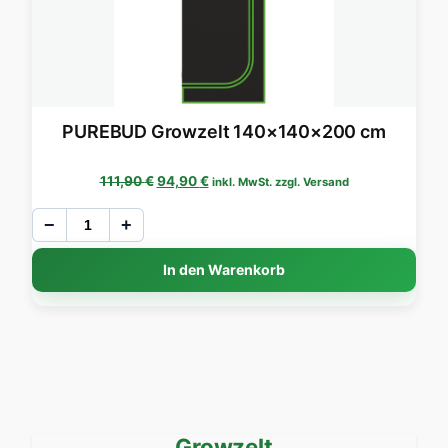
PUREBUD Growzelt 140×140×200 cm
Ursprünglicher Preis war: 111,90 €
Aktueller Preis ist: 94,90 €.
111,90
€
94,90
€
inkl. MwSt. zzgl. Versand
−
+
In den Warenkorb
Growzelt