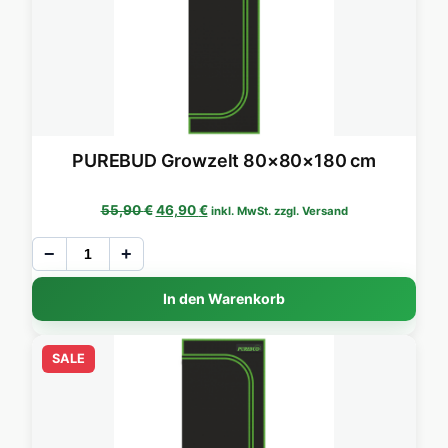
PUREBUD Growzelt 80×80×180 cm
Ursprünglicher Preis war: 55,90 €
Aktueller Preis ist: 46,90 €.
55,90
€
46,90
€
inkl. MwSt. zzgl. Versand
−
+
In den Warenkorb
SALE