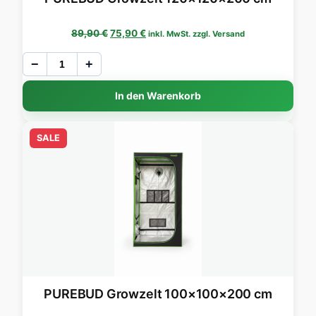
Ursprünglicher Preis war: 89,90 €
Aktueller Preis ist: 75,90 €.
89,90
€
75,90
€
inkl. MwSt. zzgl. Versand
−
+
In den Warenkorb
SALE
PUREBUD Growzelt 100×100×200 cm