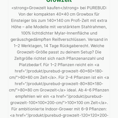
<strong>Growzelt kaufen</strong> bei PUREBUD:
Von der kompakten 40×40 cm Growbox für
Einsteiger bis zum 140×140 cm Profi-Zelt mit extra
Höhe – alle Modelle mit verstärktem Stahlrahmen,
100% lichtdichter Mylar-Innenfläche und
geräuschgedämpften Reißverschlüssen. Versand in
1–2 Werktagen, 14 Tage Rückgaberecht. Welche
Growzelt-Größe passt zu deinem Setup? Die
Zeltgröße richtet sich nach Pflanzenanzahl und
Platzbedarf. Für 1–2 Pflanzen reicht ein <a
href="/produkt/purebud-growzelt-60x60x180-
cm/">60×60 cm Zelt</a>. Für 2–4 Pflanzen ist ein <a
href="/produkt/purebud-growzelt-80x80x180-
cm/">80×80 cm Growzelt</a> ideal. Ab 4–6 Pflanzen
empfehlen wir ein <a href="/produkt/purebud-
growzelt-100x100x200-cm/">100×100 cm Zelt</a>.
Für ambitionierte Indoor-Grower mit 6–9 Pflanzen:
<a href="/produkt/purebud-growzelt-120x120x200-