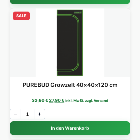
SALE
PUREBUD Growzelt 40×40×120 cm
Ursprünglicher Preis war: 32,90 €
Aktueller Preis ist: 27,90 €.
32,90
€
27,90
€
inkl. MwSt. zzgl. Versand
−
+
In den Warenkorb