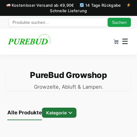
Kostenloser Versand ab 49,90€
14 Tage Rückgabe
Schnelle Lieferung
Suchen
Zum Inhalt springen
☰
PureBud Growshop
Growzelte, Abluft & Lampen.
Alle Produkte
Kategorie