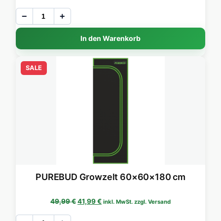
−
+
In den Warenkorb
SALE
PUREBUD Growzelt 60×60×180 cm
Ursprünglicher Preis war: 49,99 €
Aktueller Preis ist: 41,99 €.
49,99
€
41,99
€
inkl. MwSt. zzgl. Versand