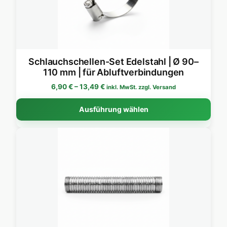
Schlauchschellen-Set Edelstahl | Ø 90–
110 mm | für Abluftverbindungen
Preisspanne: 6,90 € bis 13,49 €
6,90
€
–
13,49
€
inkl. MwSt. zzgl. Versand
Dies
Ausführung wählen