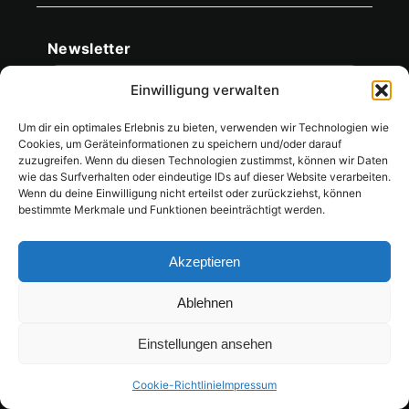
Newsletter
Newsletter & Social
E-Mail
Einwilligung verwalten
Ich stimme dem Erhalt des Newsletters zu. Infos in
Um dir ein optimales Erlebnis zu bieten, verwenden wir Technologien wie
Datenschutzerklärung
der
.
Cookies, um Geräteinformationen zu speichern und/oder darauf
zuzugreifen. Wenn du diesen Technologien zustimmst, können wir Daten
wie das Surfverhalten oder eindeutige IDs auf dieser Website verarbeiten.
Abonnieren
Wenn du deine Einwilligung nicht erteilst oder zurückziehst, können
bestimmte Merkmale und Funktionen beeinträchtigt werden.
Akzeptieren
Ablehnen
2 Jahre Garantie
Sichere Zahlung
Einstellungen ansehen
14 Tage Rückgabe
Pay
Pal
Vorkasse
MC
Cookie-Richtlinie
Impressum