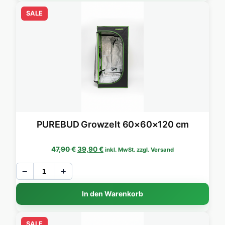
SALE
PUREBUD Growzelt 60×60×120 cm
Ursprünglicher Preis war: 47,90 €
Aktueller Preis ist: 39,90 €.
47,90
€
39,90
€
inkl. MwSt. zzgl. Versand
−
+
In den Warenkorb
SALE