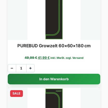
PUREBUD Growzelt 60×60×180 cm
Ursprünglicher Preis war: 49,99 €
Aktueller Preis ist: 41,99 €.
49,99
€
41,99
€
inkl. MwSt. zzgl. Versand
−
+
In den Warenkorb
SALE