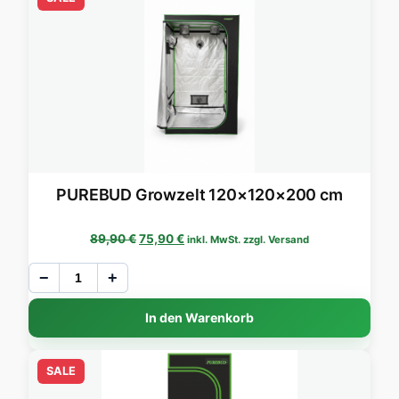
PUREBUD Growzelt 120×120×200 cm
Ursprünglicher Preis war: 89,90 €
Aktueller Preis ist: 75,90 €.
89,90
€
75,90
€
inkl. MwSt. zzgl. Versand
−
+
In den Warenkorb
SALE