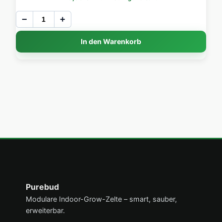
−
+
In den Warenkorb
Über PureBud
Purebud
Modulare Indoor-Grow-Zelte – smart, sauber,
erweiterbar.