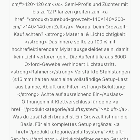
cm/">120×120 cm</a>. Semi-Profis und Züchter mit
bis zu 12 Pflanzen greifen zum <a
href="/produkt/purebud-growzelt-140x140x200-
cm/">140×140 cm Zelt</a>. Worauf beim Growzelt-
Kauf achten? <strong>Material & Lichtdichtigkeit:
</strong> Das Innere sollte zu 100 % mit
hochreflektierendem Mylar ausgekleidet sein, damit
kein Licht verloren geht. Die Außenhülle aus 600D
Oxford-Gewebe verhindert Lichtaustritt.
<strong>Rahmen:</strong> Verstärkte Stahlstangen
(≥16 mm) halten auch eine vollständige Setup-Last
aus Lampe, Abluft und Filter. <strong>Belüftung:
</strong> Achte auf ausreichend Ein-/Auslass-
Öffnungen mit Klettverschluss für deine <a
href="/produktkategorie/abluftsystem/">Abluft</a>.
Was du zusätzlich brauchst Ein Growzelt ist nur die
Basis. Für ein komplettes Setup ergänze: <a
href="/produktkategorie/abluftsystem/">Abluft-
Set</a> (Ventilator + Aktivkohlefilter gegen Geruch),