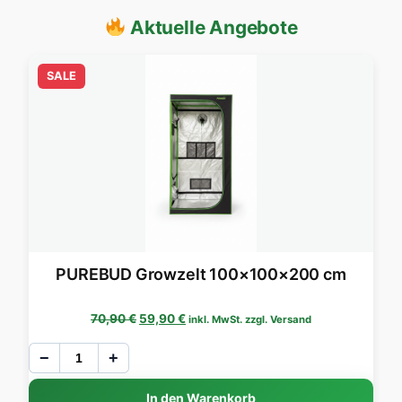
Aktuelle Angebote
SALE
PUREBUD Growzelt 100×100×200 cm
Ursprünglicher Preis war: 70,90 €
Aktueller Preis ist: 59,90 €.
70,90
€
59,90
€
inkl. MwSt. zzgl. Versand
−
+
In den Warenkorb