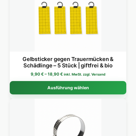
Gelbsticker gegen Trauermücken &
Schädlinge – 5 Stück | giftfrei & bio
Preisspanne: 9,90 € bis 18,90 €
9,90
€
–
18,90
€
inkl. MwSt. zzgl. Versand
Dies
Ausführung wählen