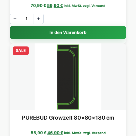
Ursprünglicher Preis war: 70,90 €
Aktueller Preis ist: 59,90 €.
70,90
€
59,90
€
inkl. MwSt. zzgl. Versand
−
+
In den Warenkorb
SALE
PUREBUD Growzelt 80×80×180 cm
Ursprünglicher Preis war: 55,90 €
Aktueller Preis ist: 46,90 €.
55,90
€
46,90
€
inkl. MwSt. zzgl. Versand