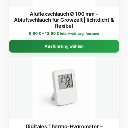
Aluflexschlauch Ø 100 mm –
Abluftschlauch für Growzelt | lichtdicht &
flexibel
Preisspanne: 6,90 € bis 13,90 €
6,90
€
–
13,90
€
inkl. MwSt. zzgl. Versand
Dies
Ausführung wählen
Digitales Thermo-Hygrometer –