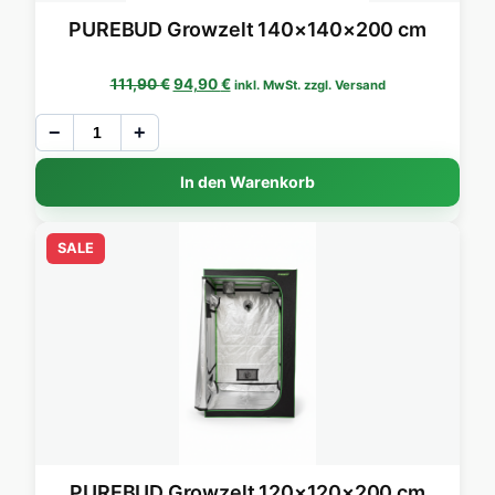
PUREBUD Growzelt 140×140×200 cm
Ursprünglicher Preis war: 111,90 €
Aktueller Preis ist: 94,90 €.
111,90
€
94,90
€
inkl. MwSt. zzgl. Versand
−
+
In den Warenkorb
SALE
PUREBUD Growzelt 120×120×200 cm