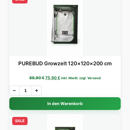
PUREBUD Growzelt 120×120×200 cm
Ursprünglicher Preis war: 89,90 €
Aktueller Preis ist: 75,90 €.
89,90
€
75,90
€
inkl. MwSt. zzgl. Versand
−
+
In den Warenkorb
SALE