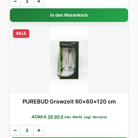
−
+
In den Warenkorb
SALE
PUREBUD Growzelt 60×60×120 cm
Ursprünglicher Preis war: 47,90 €
Aktueller Preis ist: 39,90 €.
47,90
€
39,90
€
inkl. MwSt. zzgl. Versand
−
+