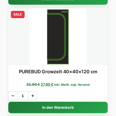
SALE
PUREBUD Growzelt 40×40×120 cm
Ursprünglicher Preis war: 32,90 €
Aktueller Preis ist: 27,90 €.
32,90
€
27,90
€
inkl. MwSt. zzgl. Versand
−
+
In den Warenkorb