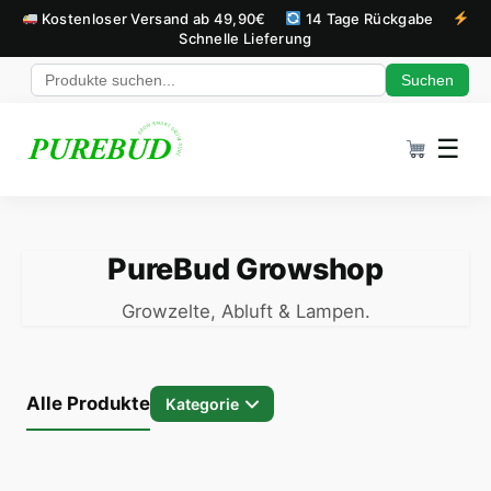
Kostenloser Versand ab 49,90€
14 Tage Rückgabe
Schnelle Lieferung
Suchen
Zum Inhalt springen
☰
PureBud Growshop
Growzelte, Abluft & Lampen.
Alle Produkte
Kategorie