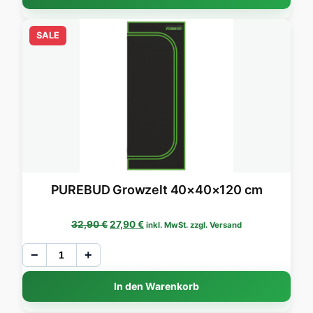
SALE
PUREBUD Growzelt 40×40×120 cm
Ursprünglicher Preis war: 32,90 €
Aktueller Preis ist: 27,90 €.
32,90
€
27,90
€
inkl. MwSt. zzgl. Versand
−
+
In den Warenkorb