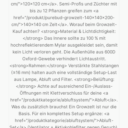
cm/">120×120 cm</a>. Semi-Profis und Züchter mit
bis zu 12 Pflanzen greifen zum <a
href="/produkt/purebud-growzelt-140x140x200-
cm/">140×140 cm Zelt</a>. Worauf beim Growzelt-
Kauf achten? <strong>Material & Lichtdichtigkeit:
</strong> Das Innere sollte zu 100 % mit
hochreflektierendem Mylar ausgekleidet sein, damit
kein Licht verloren geht. Die Außenhülle aus 600D
Oxford-Gewebe verhindert Lichtaustritt.
<strong>Rahmen:</strong> Verstärkte Stahlstangen
(≥16 mm) halten auch eine vollständige Setup-Last
aus Lampe, Abluft und Filter. <strong>Belüftung:
</strong> Achte auf ausreichend Ein-/Auslass-
Öffnungen mit Klettverschluss für deine <a
href="/produktkategorie/abluftsystem/">Abluft</a>.
Was du zusätzlich brauchst Ein Growzelt ist nur die
Basis. Für ein komplettes Setup ergänze: <a
href="/produktkategorie/abluftsystem/">Abluft-
Set</a> (Ventilator + Aktivkohlefilter gegen Geruch),