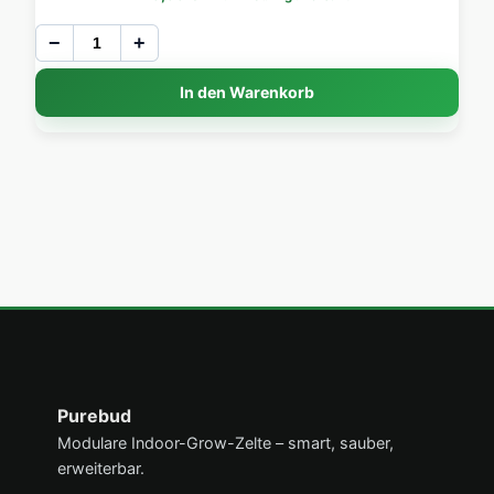
−
+
In den Warenkorb
Über PureBud
Purebud
Modulare Indoor-Grow-Zelte – smart, sauber,
erweiterbar.