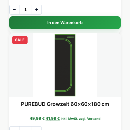
−
+
In den Warenkorb
SALE
PUREBUD Growzelt 60×60×180 cm
Ursprünglicher Preis war: 49,99 €
Aktueller Preis ist: 41,99 €.
49,99
€
41,99
€
inkl. MwSt. zzgl. Versand