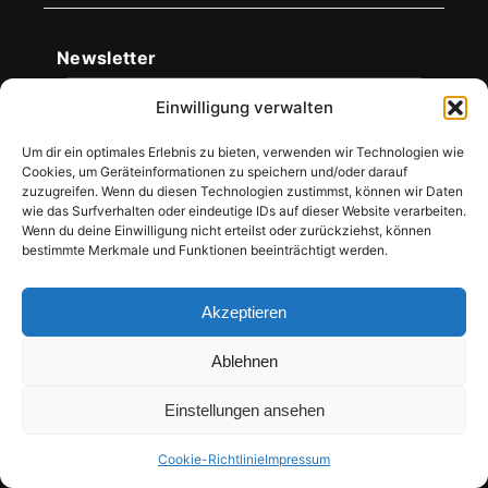
Newsletter
Newsletter & Social
E-Mail
Einwilligung verwalten
Ich stimme dem Erhalt des Newsletters zu. Infos in
Um dir ein optimales Erlebnis zu bieten, verwenden wir Technologien wie
Datenschutzerklärung
der
.
Cookies, um Geräteinformationen zu speichern und/oder darauf
zuzugreifen. Wenn du diesen Technologien zustimmst, können wir Daten
wie das Surfverhalten oder eindeutige IDs auf dieser Website verarbeiten.
Abonnieren
Wenn du deine Einwilligung nicht erteilst oder zurückziehst, können
bestimmte Merkmale und Funktionen beeinträchtigt werden.
Akzeptieren
Ablehnen
2 Jahre Garantie
Sichere Zahlung
Einstellungen ansehen
14 Tage Rückgabe
Pay
Pal
Vorkasse
MC
Cookie-Richtlinie
Impressum