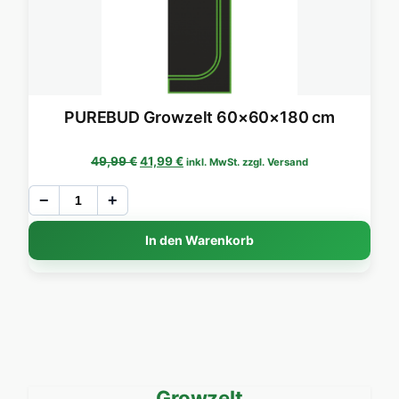
PUREBUD Growzelt 60×60×180 cm
Ursprünglicher Preis war: 49,99 €
Aktueller Preis ist: 41,99 €.
49,99
€
41,99
€
inkl. MwSt. zzgl. Versand
−
+
In den Warenkorb
Growzelt