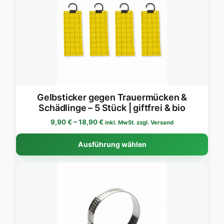
Gelbsticker gegen Trauermücken &
Schädlinge – 5 Stück | giftfrei & bio
Preisspanne: 9,90 € bis 18,90 €
9,90
€
–
18,90
€
inkl. MwSt. zzgl. Versand
Dies
Ausführung wählen