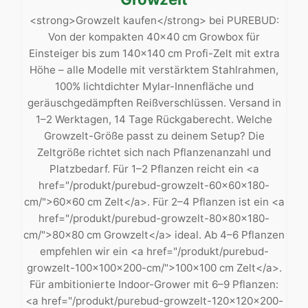
<strong>Growzelt kaufen</strong> bei PUREBUD:
Von der kompakten 40×40 cm Growbox für
Einsteiger bis zum 140×140 cm Profi-Zelt mit extra
Höhe – alle Modelle mit verstärktem Stahlrahmen,
100% lichtdichter Mylar-Innenfläche und
geräuschgedämpften Reißverschlüssen. Versand in
1–2 Werktagen, 14 Tage Rückgaberecht. Welche
Growzelt-Größe passt zu deinem Setup? Die
Zeltgröße richtet sich nach Pflanzenanzahl und
Platzbedarf. Für 1–2 Pflanzen reicht ein <a
href="/produkt/purebud-growzelt-60x60x180-
cm/">60×60 cm Zelt</a>. Für 2–4 Pflanzen ist ein <a
href="/produkt/purebud-growzelt-80x80x180-
cm/">80×80 cm Growzelt</a> ideal. Ab 4–6 Pflanzen
empfehlen wir ein <a href="/produkt/purebud-
growzelt-100x100x200-cm/">100×100 cm Zelt</a>.
Für ambitionierte Indoor-Grower mit 6–9 Pflanzen:
<a href="/produkt/purebud-growzelt-120x120x200-