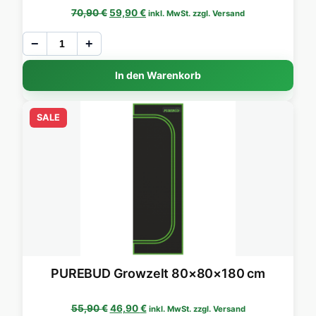
Ursprünglicher Preis war: 70,90 €
Aktueller Preis ist: 59,90 €.
70,90
€
59,90
€
inkl. MwSt. zzgl. Versand
−
+
In den Warenkorb
SALE
PUREBUD Growzelt 80×80×180 cm
Ursprünglicher Preis war: 55,90 €
Aktueller Preis ist: 46,90 €.
55,90
€
46,90
€
inkl. MwSt. zzgl. Versand