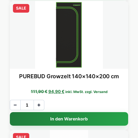
SALE
PUREBUD Growzelt 140×140×200 cm
Ursprünglicher Preis war: 111,90 €
Aktueller Preis ist: 94,90 €.
111,90
€
94,90
€
inkl. MwSt. zzgl. Versand
−
+
In den Warenkorb
SALE