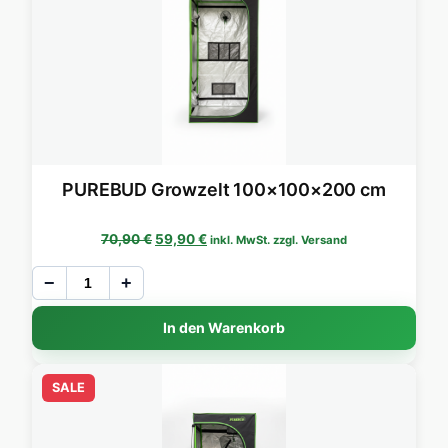
PUREBUD Growzelt 100×100×200 cm
Ursprünglicher Preis war: 70,90 €
Aktueller Preis ist: 59,90 €.
70,90
€
59,90
€
inkl. MwSt. zzgl. Versand
−
+
In den Warenkorb
SALE