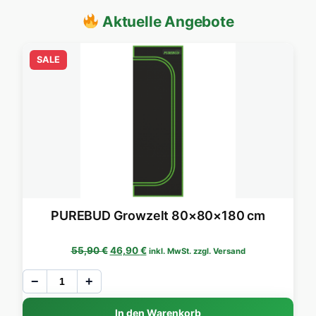
Aktuelle Angebote
SALE
PUREBUD Growzelt 80×80×180 cm
Ursprünglicher Preis war: 55,90 €
Aktueller Preis ist: 46,90 €.
55,90
€
46,90
€
inkl. MwSt. zzgl. Versand
−
+
In den Warenkorb