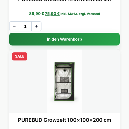
Ursprünglicher Preis war: 89,90 €
Aktueller Preis ist: 75,90 €.
89,90
€
75,90
€
inkl. MwSt. zzgl. Versand
−
+
In den Warenkorb
SALE
PUREBUD Growzelt 100×100×200 cm