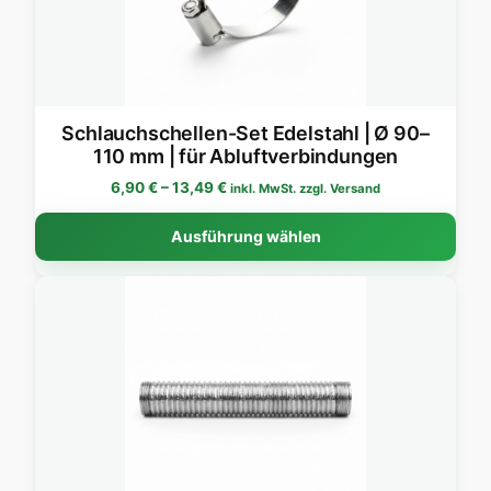
Schlauchschellen-Set Edelstahl | Ø 90–
110 mm | für Abluftverbindungen
Preisspanne: 6,90 € bis 13,49 €
6,90
€
–
13,49
€
inkl. MwSt. zzgl. Versand
Dies
Ausführung wählen