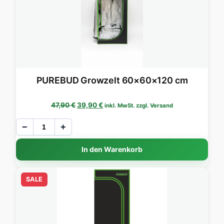
PUREBUD Growzelt 60×60×120 cm
Ursprünglicher Preis war: 47,90 €
Aktueller Preis ist: 39,90 €.
47,90
€
39,90
€
inkl. MwSt. zzgl. Versand
−
+
In den Warenkorb
SALE